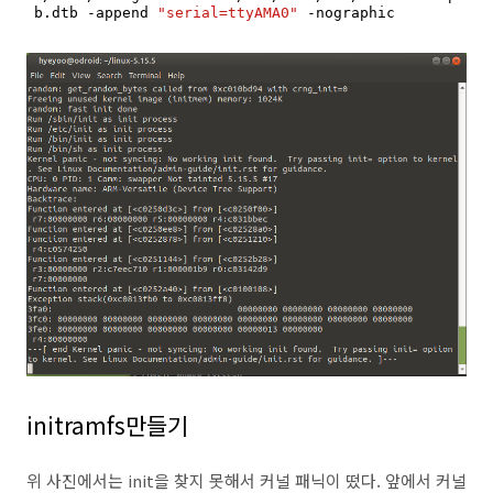
b.dtb -append 
"serial=ttyAMA0"
 -nographic
initramfs만들기
위 사진에서는 init을 찾지 못해서 커널 패닉이 떴다. 앞에서 커널