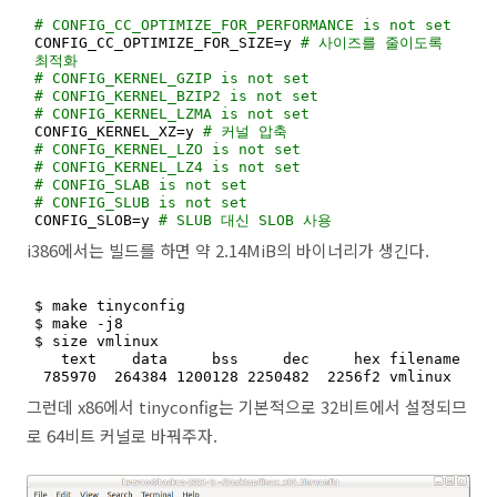
# CONFIG_CC_OPTIMIZE_FOR_PERFORMANCE is not set
CONFIG_CC_OPTIMIZE_FOR_SIZE=y 
# 사이즈를 줄이도록 
최적화
# CONFIG_KERNEL_GZIP is not set
# CONFIG_KERNEL_BZIP2 is not set
# CONFIG_KERNEL_LZMA is not set
CONFIG_KERNEL_XZ=y 
# 커널 압축
# CONFIG_KERNEL_LZO is not set
# CONFIG_KERNEL_LZ4 is not set
# CONFIG_SLAB is not set
# CONFIG_SLUB is not set
CONFIG_SLOB=y 
# SLUB 대신 SLOB 사용
i386에서는 빌드를 하면 약 2.14MiB의 바이너리가 생긴다.
$ make tinyconfig

$ make -j8

$ size vmlinux

   text	   data	    bss	    dec	    hex	filename

 785970	 264384	1200128	2250482	 2256f2	vmlinux
그런데 x86에서 tinyconfig는 기본적으로 32비트에서 설정되므
로 64비트 커널로 바꿔주자.