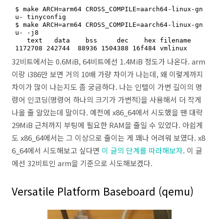
$ make ARCH=arm64 CROSS_COMPILE=aarch64-linux-gn
u- tinyconfig

$ make ARCH=arm64 CROSS_COMPILE=aarch64-linux-gn
u- -j8

   text   data    bss     dec    hex filename

1172708 242744  88936 1504388 16f484 vmlinux
32비트에서는 0.6MiB, 64비트에선 1.4MiB 정도가 나온다. arm
이랑 i386만 보면 거의 10배 가량 차이가 나는데, 왜 이렇게까지
차이가 많이 나는지도 좀 궁금하다. 나는 인텔이 가변 길이의 명
령어 인코딩(명령어 하나의 크기가 가변적)을 사용해서 더 작게
나올 줄 알았는데 말이다. 예전에 x86_64에서 시도했을 땐 대략
29MiB 근처까지 부팅에 필요한 RAM을 줄일 수 있었다. 아쉽게
도 x86_64에서는 그 이상으로 줄이는 게 꽤나 어려워 보였다. x8
6_64에서 시도해보고 싶다면
이 글의 단계를 따라해보자
. 이 글
에선 32비트인 arm을 기준으로 시도해보겠다.
Versatile Platform Baseboard (qemu)