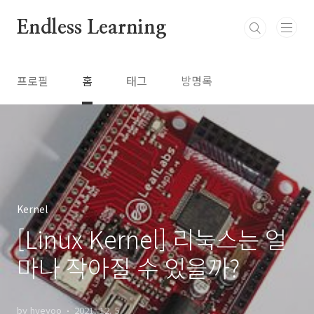
본문 바로가기
Endless Learning
프로필
홈
태그
방명록
Kernel
[Linux Kernel] 리눅스는 얼
마나 작아질 수 있을까?
by hyeyoo
2021. 12. 5.