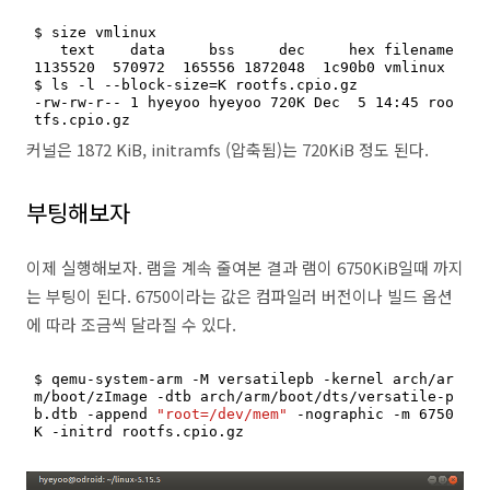
$ size vmlinux

   text	   data	    bss	    dec	    hex	filename

1135520	 570972	 165556	1872048	 1c90b0	vmlinux

$ ls -l --block-size=K rootfs.cpio.gz

-rw-rw-r-- 1 hyeyoo hyeyoo 720K Dec  5 14:45 roo
tfs.cpio.gz
커널은 1872 KiB, initramfs (압축됨)는 720KiB 정도 된다.
부팅해보자
이제 실행해보자. 램을 계속 줄여본 결과 램이 6750KiB일때 까지
는 부팅이 된다. 6750이라는 값은 컴파일러 버전이나 빌드 옵션
에 따라 조금씩 달라질 수 있다.
$ qemu-system-arm -M versatilepb -kernel arch/ar
m/boot/zImage -dtb arch/arm/boot/dts/versatile-p
b.dtb -append 
"root=/dev/mem"
 -nographic -m 6750
K -initrd rootfs.cpio.gz