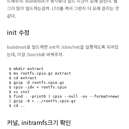
드해주자. buildroot가 생각보다 빌드 시간이 오래 걸린다. 뭘
그리 많이 빌드하는걸까. LTO를 켜서 그런지 더 오래 걸리는 것
같다.
init 수정
buildroot로 빌드하면 init이 /sbin/init을 실행하도록 되어있
는데, 이걸 /bin/sh로 바꿔주자.
$ mkdir extract

$ mv rootfs.cpio.gz extract

$ cd extract

$ gzip -d rootfs.cpio.gz

$ cpio -idv < rootfs.cpio

$ vi init

$ find . -print0 | cpio --null -ov --format=newc 
| gzip -9 > ../rootfs.cpio.gz

$ cd ..
커널, initramfs크기 확인