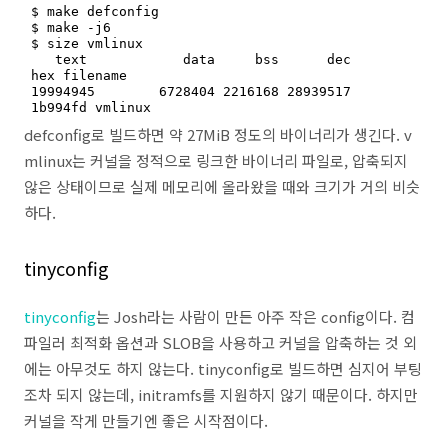
$ make defconfig

$ make -j6

$ size vmlinux

   text	           data	    bss	     dec	    
hex filename

19994945	6728404	2216168	28939517	
1b994fd	vmlinux
defconfig로 빌드하면 약 27MiB 정도의 바이너리가 생긴다. v
mlinux는 커널을 정적으로 링크한 바이너리 파일로, 압축되지
않은 상태이므로 실제 메모리에 올라왔을 때와 크기가 거의 비슷
하다.
tinyconfig
tinyconfig
는 Josh라는 사람이 만든 아주 작은 config이다. 컴
파일러 최적화 옵션과 SLOB을 사용하고 커널을 압축하는 것 외
에는 아무것도 하지 않는다. tinyconfig로 빌드하면 심지어 부팅
조차 되지 않는데, initramfs를 지원하지 않기 때문이다. 하지만
커널을 작게 만들기엔 좋은 시작점이다.