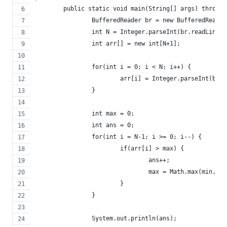
	public static void main(String[] args) throws
		BufferedReader br = new BufferedReade
		int N = Integer.parseInt(br.readLine()
		int arr[] = new int[N+1];
		for(int i = 0; i < N; i++) {
			arr[i] = Integer.parseInt(br.
		}
		int max = 0;
		int ans = 0;
		for(int i = N-1; i >= 0; i--) {
			if(arr[i] > max) {
				ans++;
				max = Math.max(min, a
			}
		}
		System.out.println(ans);