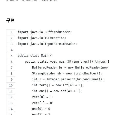
구현
import java.io.BufferedReader;
import java.io.IOException;
import java.io.InputStreamReader;
public class Main {
    public static void main(String args[]) throws IOEx
        BufferedReader br = new BufferedReader(new Inp
        StringBuilder sb = new StringBuilder();
        int T = Integer.parseInt(br.readLine());
        int zero[] = new int[40 + 1];
        int one[] = new int[40 + 1];
        zero[0] = 1;
        zero[1] = 0;
        one[0] = 0;
        one[1] = 1;