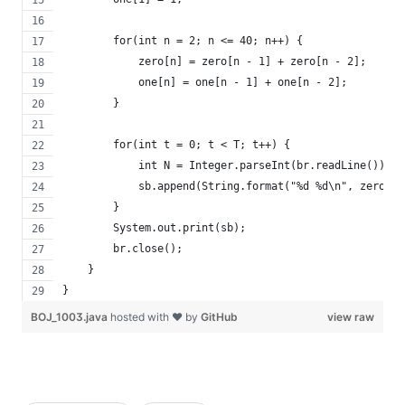
        for(int n = 2; n <= 40; n++) {
            zero[n] = zero[n - 1] + zero[n - 2];
            one[n] = one[n - 1] + one[n - 2];
        }
        for(int t = 0; t < T; t++) {
            int N = Integer.parseInt(br.readLine());
            sb.append(String.format("%d %d\n", zero[N]
        }
        System.out.print(sb);
        br.close();
    }
}
BOJ_1003.java
hosted with ❤ by
GitHub
view raw