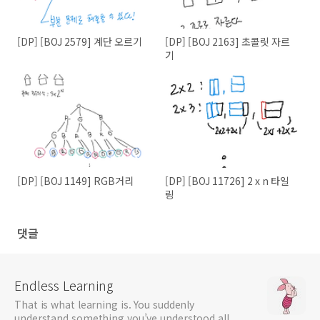
[DP] [BOJ 2579] 계단 오르기
[DP] [BOJ 2163] 초콜릿 자르
기
[DP] [BOJ 1149] RGB거리
[DP] [BOJ 11726] 2 x n 타일
링
댓글
Endless Learning
That is what learning is. You suddenly
understand something you’ve understood all