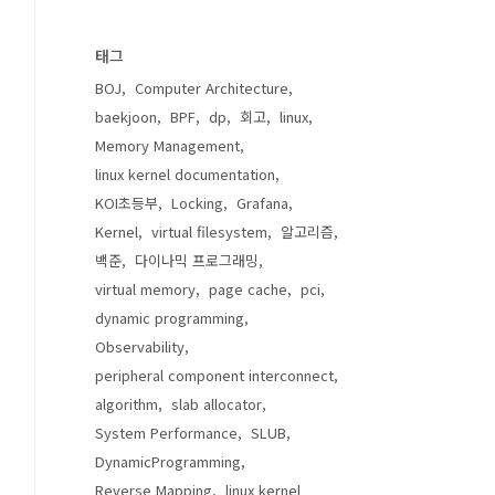
태그
BOJ
Computer Architecture
baekjoon
BPF
dp
회고
linux
Memory Management
linux kernel documentation
KOI초등부
Locking
Grafana
Kernel
virtual filesystem
알고리즘
백준
다이나믹 프로그래밍
virtual memory
page cache
pci
dynamic programming
Observability
peripheral component interconnect
algorithm
slab allocator
System Performance
SLUB
DynamicProgramming
Reverse Mapping
linux kernel