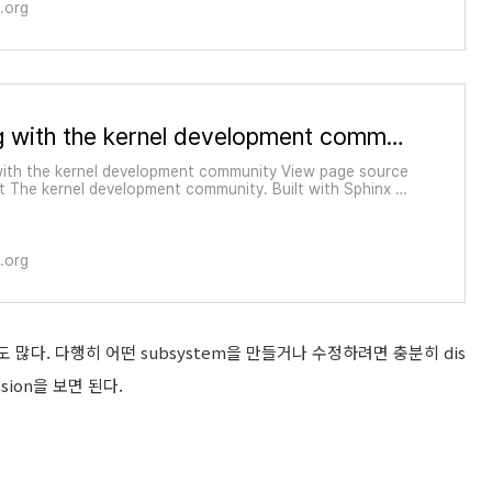
.org
Working with the kernel development community — The Linux Kernel documentation
with the kernel development community View page source
 The kernel development community. Built with Sphinx us
e provided by Read the Docs.
.org
도 많다. 다행히 어떤 subsystem을 만들거나 수정하려면 충분히 dis
sion을 보면 된다.