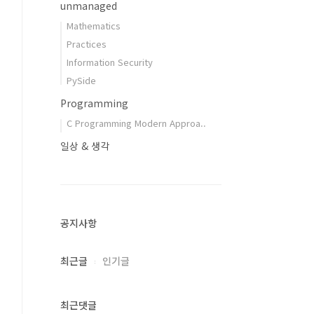
unmanaged
Mathematics
Practices
Information Security
PySide
Programming
C Programming Modern Approa..
일상 & 생각
공지사항
최근글
인기글
최근댓글