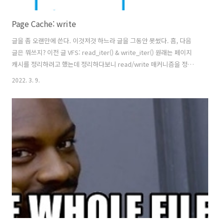
Page Cache: write
글을 좀 오랜만에 쓴다. 이것저것 하느라 글을 그동안 못썼다. 흠, 다음
글은 뭐쓰지? 이전 글 VFS: read_iter() & write_iter() 원래는 페이지
캐시를 정리하려고 했는데 정리하다보니 read/write 매커니즘을 정리
할 수밖에 없었다. 이 글에선 read_iter()가 어떻게 동작한는지 간단하게
2022. 3. 9.
알아본다. 관련 글 이 글은 가상 파일시스 hyeyoo.com Page Cache:
filemap_read 이전 글 이전 글에서는 read() 시스템 호출에서 어떤 일
이 일어나는지 알아봤다. read() 시스템 호출은 모드와 권한이 적절한지
확인한 후, 1) Direct IO를 수행하거나 2) filemap_read()로 페이지 캐
시에서 hyeyoo.com 앞선 글에서 read()를 할 때..